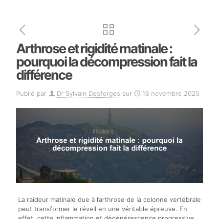
Arthrose et rigidité matinale :
pourquoi la décompression fait la
différence
Publié par
Dr Sylvain Desforges
sur
16 novembre 2025
La raideur matinale due à l’arthrose de la colonne vertébrale
peut transformer le réveil en une véritable épreuve. En
effet, cette inflammation et dégénérescence progressive