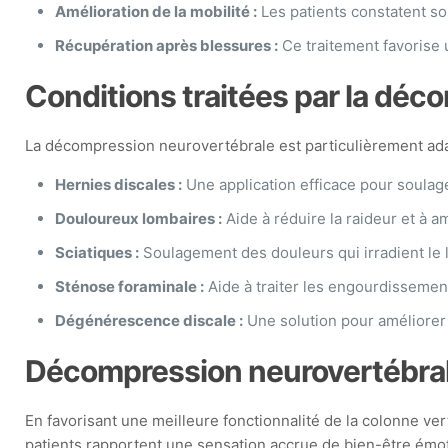
Amélioration de la mobilité :
Les patients constatent so
Récupération après blessures :
Ce traitement favorise 
Conditions traitées par la dé
La décompression neurovertébrale est particulièrement adapt
Hernies discales :
Une application efficace pour soulage
Douloureux lombaires :
Aide à réduire la raideur et à am
Sciatiques :
Soulagement des douleurs qui irradient le l
Sténose foraminale :
Aide à traiter les engourdissemen
Dégénérescence discale :
Une solution pour améliorer
Décompression neurovertébrale
En favorisant une meilleure fonctionnalité de la colonne v
patients rapportent une sensation accrue de bien-être émot