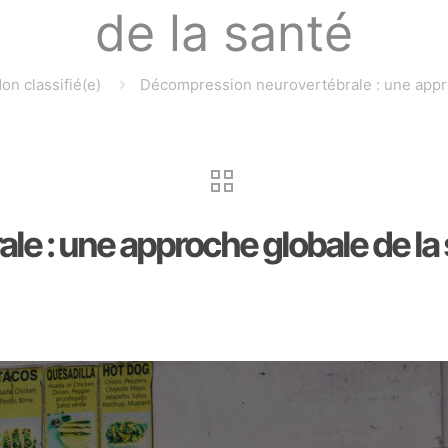
de la santé
on classifié(e)
Décompression neurovertébrale : une appro
e : une approche globale de la