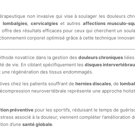
rapeutique non invasive qui vise à soulager les douleurs chro
ur
lombalgies
,
cervicalgies
et autres
affections musculo-squ
le offre des résultats efficaces pour ceux qui cherchent un sou
nctionnement corporel optimisé grâce à cette technique innovan
ode novatrice dans la gestion des
douleurs chroniques
liées
té de vie. En ciblant spécifiquement les
disques intervertébra
 une régénération des tissus endommagés.
tives chez les patients souffrant de
hernies discales
, de
lombal
compression neurovertébrale représente une approche holistique
tion préventive
pour les sportifs, réduisant le temps de guéri
stress associé à la douleur, viennent compléter l’amélioration
tion d’une
santé globale
.