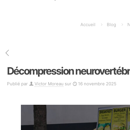
Accueil
Blog
N
Décompression neurovertébral
Publié par
Victor Moreau
sur
16 novembre 2025