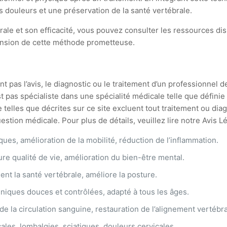
s douleurs et une préservation de la santé vertébrale.
ale et son efficacité, vous pouvez consulter les ressources di
ension de cette méthode prometteuse.
t pas l’avis, le diagnostic ou le traitement d’un professionnel d
st pas spécialiste dans une spécialité médicale telle que défin
 telles que décrites sur ce site excluent tout traitement ou di
stion médicale. Pour plus de détails, veuillez lire notre Avis L
es, amélioration de la mobilité, réduction de l’inflammation.
ure qualité de vie, amélioration du bien-être mental.
ent la santé vertébrale, améliore la posture.
hniques douces et contrôlées, adapté à tous les âges.
 de la circulation sanguine, restauration de l’alignement vertébra
ales, lombalgies, sciatiques, douleurs cervicales.