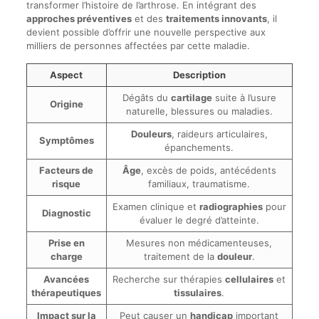
transformer l’histoire de l’arthrose. En intégrant des
approches préventives
et des
traitements innovants
, il
devient possible d’offrir une nouvelle perspective aux
milliers de personnes affectées par cette maladie.
Aspect
Description
Dégâts du
cartilage
suite à l’usure
Origine
naturelle, blessures ou maladies.
Douleurs
, raideurs articulaires,
Symptômes
épanchements.
Facteurs de
Âge
, excès de poids, antécédents
risque
familiaux, traumatisme.
Examen clinique et
radiographies
pour
Diagnostic
évaluer le degré d’atteinte.
Prise en
Mesures non médicamenteuses,
charge
traitement de la
douleur
.
Avancées
Recherche sur thérapies
cellulaires
et
thérapeutiques
tissulaires
.
Impact sur la
Peut causer un
handicap
important