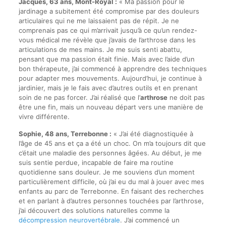
Jacques, 63 ans, Mont-Royal :
« Ma passion pour le
jardinage a subitement été compromise par des douleurs
articulaires qui ne me laissaient pas de répit. Je ne
comprenais pas ce qui m’arrivait jusqu’à ce qu’un rendez-
vous médical me révèle que j’avais de l’arthrose dans les
articulations de mes mains. Je me suis senti abattu,
pensant que ma passion était finie. Mais avec l’aide d’un
bon thérapeute, j’ai commencé à apprendre des techniques
pour adapter mes mouvements. Aujourd’hui, je continue à
jardinier, mais je le fais avec d’autres outils et en prenant
soin de ne pas forcer. J’ai réalisé que l’
arthrose
ne doit pas
être une fin, mais un nouveau départ vers une manière de
vivre différente.
Sophie, 48 ans, Terrebonne :
« J’ai été diagnostiquée à
l’âge de 45 ans et ça a été un choc. On m’a toujours dit que
c’était une maladie des personnes âgées. Au début, je me
suis sentie perdue, incapable de faire ma routine
quotidienne sans douleur. Je me souviens d’un moment
particulièrement difficile, où j’ai eu du mal à jouer avec mes
enfants au parc de Terrebonne. En faisant des recherches
et en parlant à d’autres personnes touchées par l’arthrose,
j’ai découvert des solutions naturelles comme la
décompression neurovertébrale
. J’ai commencé un