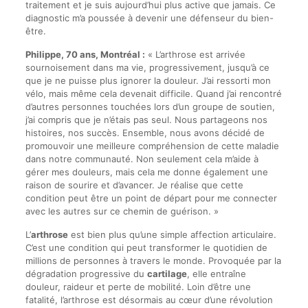
traitement et je suis aujourd’hui plus active que jamais. Ce
diagnostic m’a poussée à devenir une défenseur du bien-
être.
Philippe, 70 ans, Montréal :
« L’arthrose est arrivée
sournoisement dans ma vie, progressivement, jusqu’à ce
que je ne puisse plus ignorer la douleur. J’ai ressorti mon
vélo, mais même cela devenait difficile. Quand j’ai rencontré
d’autres personnes touchées lors d’un groupe de soutien,
j’ai compris que je n’étais pas seul. Nous partageons nos
histoires, nos succès. Ensemble, nous avons décidé de
promouvoir une meilleure compréhension de cette maladie
dans notre communauté. Non seulement cela m’aide à
gérer mes douleurs, mais cela me donne également une
raison de sourire et d’avancer. Je réalise que cette
condition peut être un point de départ pour me connecter
avec les autres sur ce chemin de guérison. »
L’
arthrose
est bien plus qu’une simple affection articulaire.
C’est une condition qui peut transformer le quotidien de
millions de personnes à travers le monde. Provoquée par la
dégradation progressive du
cartilage
, elle entraîne
douleur, raideur et perte de mobilité. Loin d’être une
fatalité, l’arthrose est désormais au cœur d’une révolution