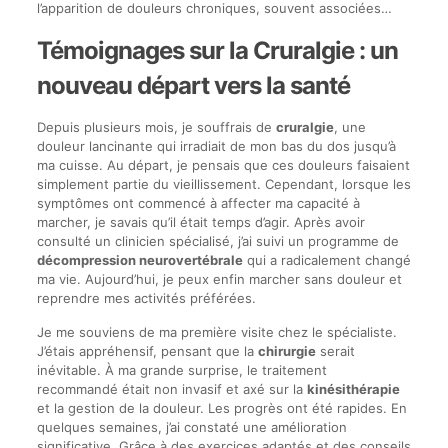
l’apparition de douleurs chroniques, souvent associées…
Témoignages sur la Cruralgie : un
nouveau départ vers la santé
Depuis plusieurs mois, je souffrais de
cruralgie
, une
douleur lancinante qui irradiait de mon bas du dos jusqu’à
ma cuisse. Au départ, je pensais que ces douleurs faisaient
simplement partie du vieillissement. Cependant, lorsque les
symptômes ont commencé à affecter ma capacité à
marcher, je savais qu’il était temps d’agir. Après avoir
consulté un clinicien spécialisé, j’ai suivi un programme de
décompression neurovertébrale
qui a radicalement changé
ma vie. Aujourd’hui, je peux enfin marcher sans douleur et
reprendre mes activités préférées.
Je me souviens de ma première visite chez le spécialiste.
J’étais appréhensif, pensant que la
chirurgie
serait
inévitable. À ma grande surprise, le traitement
recommandé était non invasif et axé sur la
kinésithérapie
et la gestion de la douleur. Les progrès ont été rapides. En
quelques semaines, j’ai constaté une amélioration
significative. Grâce à des exercices adaptés et des conseils