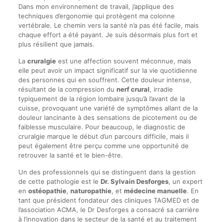
Dans mon environnement de travail, j’applique des
techniques d’ergonomie qui protègent ma colonne
vertébrale. Le chemin vers la santé n’a pas été facile, mais
chaque effort a été payant. Je suis désormais plus fort et
plus résilient que jamais.
La
cruralgie
est une affection souvent méconnue, mais
elle peut avoir un impact significatif sur la vie quotidienne
des personnes qui en souffrent. Cette douleur intense,
résultant de la compression du
nerf crural
, irradie
typiquement de la région lombaire jusqu’à l’avant de la
cuisse, provoquant une variété de symptômes allant de la
douleur lancinante à des sensations de picotement ou de
faiblesse musculaire. Pour beaucoup, le diagnostic de
cruralgie marque le début d’un parcours difficile, mais il
peut également être perçu comme une opportunité de
retrouver la santé et le bien-être.
Un des professionnels qui se distinguent dans la gestion
de cette pathologie est le
Dr. Sylvain Desforges
, un expert
en
ostéopathie
,
naturopathie
, et
médecine manuelle
. En
tant que président fondateur des cliniques TAGMED et de
l’association ACMA, le Dr Desforges a consacré sa carrière
à l’innovation dans le secteur de la santé et au traitement