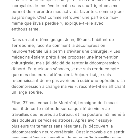
incroyable. Je me lève le matin sans souffrir, et cela me
permet de reprendre mes activités favorites, comme jouer
au jardinage. C’est comme retrouver une partie de moi-
même que j’avais perdue », explique-t-elle avec
enthousiasme.
Dans un autre témoignage, Jean, 60 ans, habitant de
Terrebonne, raconte comment la décompression
neurovertébrale lui a permis d’éviter une chirurgie. « Les
médecins étaient prêts à me proposer une intervention
chirurgicale, mais j’ai décidé de tenter la décompression
d’abord. En quelques séances, je me suis rendu compte
que mes douleurs s’atténuaient. Aujourd’hui, je suis
reconnaissant de ne pas avoir eu à subir une opération. La
décompression a changé ma vie », raconte-t-il en affichant
un large sourire.
Élise, 37 ans, venant de Montréal, témoigne de l’impact
positif de cette méthode sur sa qualité de vie. « Je
travaillais des heures au bureau, et ma posture m’a mené à
des douleurs cervicales atroces. Après avoir essayé
plusieurs traitements sans résultats, j’ai découvert la
décompression neurovertébrale. C’est incroyable de sentir
mes symptômes disparaître. Je peux enfin travailler sans