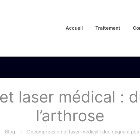
Accueil
Traitement
Co
t laser médical : 
l’arthrose
Blog
Décompression et laser médical : duo gagnant pour