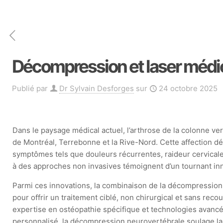
Décompression et laser médica
Publié par
Dr Sylvain Desforges
sur
24 octobre 2025
Dans le paysage médical actuel, l’arthrose de la colonne ve
de Montréal, Terrebonne et la Rive-Nord. Cette affection dég
symptômes tels que douleurs récurrentes, raideur cervicale
à des approches non invasives témoignent d’un tournant inn
Parmi ces innovations, la combinaison de la décompression
pour offrir un traitement ciblé, non chirurgical et sans reco
expertise en ostéopathie spécifique et technologies avancé
personnalisé, la décompression neurovertébrale soulage la 