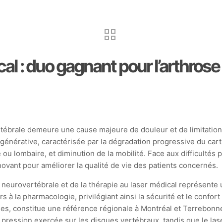
l : duo gagnant pour l’arthrose
rtébrale demeure une cause majeure de douleur et de limitation 
énérative, caractérisée par la dégradation progressive du carti
 ou lombaire, et diminution de la mobilité. Face aux difficulté
ovant pour améliorer la qualité de vie des patients concernés.
 neurovertébrale et de la thérapie au laser médical représen
urs à la pharmacologie, privilégiant ainsi la sécurité et le con
es, constitue une référence régionale à Montréal et Terrebonne
pression exercée sur les disques vertébraux, tandis que le lase