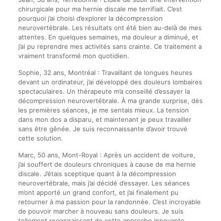
chirurgicale pour ma hernie discale me terrifiait. C’est
pourquoi j’ai choisi d’explorer la décompression
neurovertébrale. Les résultats ont été bien au-delà de mes
attentes. En quelques semaines, ma douleur a diminué, et
j’ai pu reprendre mes activités sans crainte. Ce traitement a
vraiment transformé mon quotidien.
Sophie, 32 ans, Montréal : Travaillant de longues heures
devant un ordinateur, j’ai développé des douleurs lombaires
spectaculaires. Un thérapeute m’a conseillé d’essayer la
décompression neurovertébrale. À ma grande surprise, dès
les premières séances, je me sentais mieux. La tension
dans mon dos a disparu, et maintenant je peux travailler
sans être gênée. Je suis reconnaissante d’avoir trouvé
cette solution.
Marc, 50 ans, Mont-Royal : Après un accident de voiture,
j’ai souffert de douleurs chroniques à cause de ma hernie
discale. J’étais sceptique quant à la décompression
neurovertébrale, mais j’ai décidé d’essayer. Les séances
m’ont apporté un grand confort, et j’ai finalement pu
retourner à ma passion pour la randonnée. C’est incroyable
de pouvoir marcher à nouveau sans douleurs. Je suis
tellement reconnaissant de cette approche innovante.