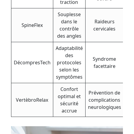
traction
Souplesse
dans le
Raideurs
SpineFlex
contrôle
cervicales
des angles
Adaptabilité
des
Syndrome
DécompresTech
protocoles
facettaire
selon les
symptômes
Confort
Prévention de
optimal et
VertèbroRelax
complications
sécurité
neurologiques
accrue