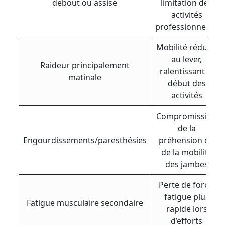
debout ou assise
limitation des
activités
professionnelles
Mobilité réduite
au lever,
Raideur principalement
ralentissant le
matinale
début des
activités
Compromission
de la
Engourdissements/paresthésies
préhension ou
de la mobilité
des jambes
Perte de force,
fatigue plus
Fatigue musculaire secondaire
rapide lors
d’efforts