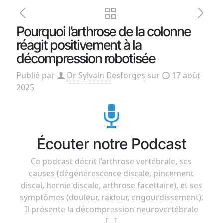
Pourquoi l’arthrose de la colonne
réagit positivement à la
décompression robotisée
Publié par
Dr Sylvain Desforges
sur
17 août
2025
Écouter notre Podcast
Ce podcast décrit l’arthrose vertébrale, ses
causes (dégénérescence discale, pincement
discal, hernie discale, arthrose facettaire), et ses
symptômes (douleur, raideur, engourdissement).
Il présente la décompression neurovertébrale
[…]