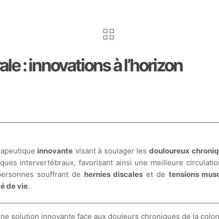
 : innovations à l’horizon
rapeutique
innovante
visant à soulager les
douloureux chroni
ques intervertébraux, favorisant ainsi une meilleure circulati
personnes souffrant de
hernies discales
et de
tensions musc
té de vie
.
e solution innovante face aux douleurs chroniques de la colon