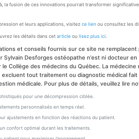
 la fusion de ces innovations pourrait transformer significati
ession et leurs applications, visitez
ce lien
ou consultez les d
uvrez les détails dans cet
article
ou
lisez plus ici
.
ions et conseils fournis sur ce site ne remplacent pa
 Dr Sylvain Desforges ostéopathe n’est ni docteur en
ar le Collège des médecins du Québec. La médecine m
e excluent tout traitement ou diagnostic médical fai
ion médicale. Pour plus de détails, veuillez lire no
ophistiqués pour une décompression ciblée.
itements personnalisés en temps réel.
our ajustements en fonction des réactions du patient.
n confort optimal durant les traitements.
 patient pour maximiser l’engagement.