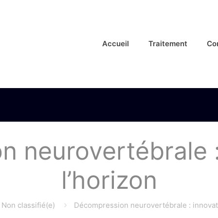
Accueil
Traitement
Co
 neurovertébrale :
l’horizon
Non classifié(e)
Décompression neurovertébrale : innovat