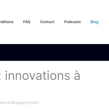
nditions
FAQ
Contact
Podcasts
Blog
 innovations à
ions à l&rsquo;horizon