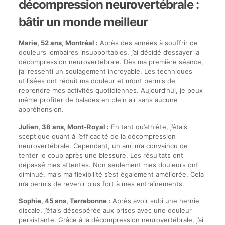
décompression neurovertébrale :
bâtir un monde meilleur
Marie, 52 ans, Montréal :
Après des années à souffrir de
douleurs lombaires insupportables, j’ai décidé d’essayer la
décompression neurovertébrale. Dès ma première séance,
j’ai ressenti un soulagement incroyable. Les techniques
utilisées ont réduit ma douleur et m’ont permis de
reprendre mes activités quotidiennes. Aujourd’hui, je peux
même profiter de balades en plein air sans aucune
appréhension.
Julien, 38 ans, Mont-Royal :
En tant qu’athlète, j’étais
sceptique quant à l’efficacité de la décompression
neurovertébrale. Cependant, un ami m’a convaincu de
tenter le coup après une blessure. Les résultats ont
dépassé mes attentes. Non seulement mes douleurs ont
diminué, mais ma flexibilité s’est également améliorée. Cela
m’a permis de revenir plus fort à mes entraînements.
Sophie, 45 ans, Terrebonne :
Après avoir subi une hernie
discale, j’étais désespérée aux prises avec une douleur
persistante. Grâce à la décompression neurovertébrale, j’ai