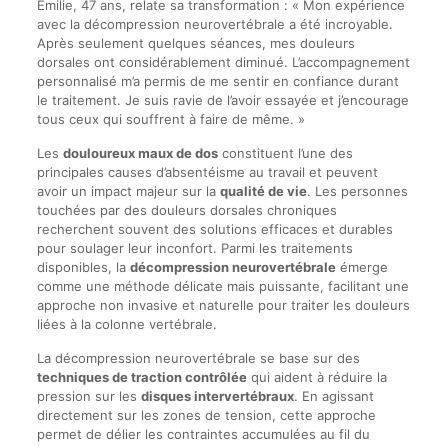
Émilie, 47 ans, relate sa transformation : « Mon expérience
avec la décompression neurovertébrale a été incroyable.
Après seulement quelques séances, mes douleurs
dorsales ont considérablement diminué. L’accompagnement
personnalisé m’a permis de me sentir en confiance durant
le traitement. Je suis ravie de l’avoir essayée et j’encourage
tous ceux qui souffrent à faire de même. »
Les
douloureux maux de dos
constituent l’une des
principales causes d’absentéisme au travail et peuvent
avoir un impact majeur sur la
qualité de vie
. Les personnes
touchées par des douleurs dorsales chroniques
recherchent souvent des solutions efficaces et durables
pour soulager leur inconfort. Parmi les traitements
disponibles, la
décompression neurovertébrale
émerge
comme une méthode délicate mais puissante, facilitant une
approche non invasive et naturelle pour traiter les douleurs
liées à la colonne vertébrale.
La décompression neurovertébrale se base sur des
techniques de traction contrôlée
qui aident à réduire la
pression sur les
disques intervertébraux
. En agissant
directement sur les zones de tension, cette approche
permet de délier les contraintes accumulées au fil du