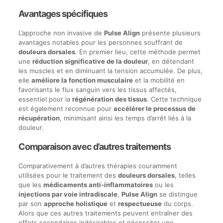
Avantages spécifiques
L’approche non invasive de
Pulse Align
présente plusieurs
avantages notables pour les personnes souffrant de
douleurs dorsales
. En premier lieu, cette méthode permet
une
réduction significative de la douleur
, en détendant
les muscles et en diminuant la tension accumulée. De plus,
elle
améliore la fonction musculaire
et la mobilité en
favorisants le flux sanguin vers les tissus affectés,
essentiel pour la
régénération des tissus
. Cette technique
est également reconnue pour
accélérer le processus de
récupération
, minimisant ainsi les temps d’arrêt liés à la
douleur.
Comparaison avec d’autres traitements
Comparativement à d’autres thérapies couramment
utilisées pour le traitement des
douleurs dorsales
, telles
que les
médicaments anti-inflammatoires
ou les
injections par voie intradiscale
,
Pulse Align
se distingue
par son
approche holistique
et
respectueuse
du corps.
Alors que ces autres traitements peuvent entraîner des
effets secondaires indésirables et nécessiter une