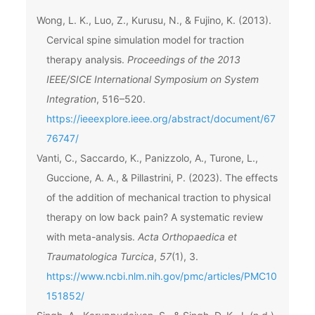
Wong, L. K., Luo, Z., Kurusu, N., & Fujino, K. (2013).
Cervical spine simulation model for traction
therapy analysis.
Proceedings of the 2013
IEEE/SICE International Symposium on System
Integration
, 516–520.
https://ieeexplore.ieee.org/abstract/document/67
76747/
Vanti, C., Saccardo, K., Panizzolo, A., Turone, L.,
Guccione, A. A., & Pillastrini, P. (2023). The effects
of the addition of mechanical traction to physical
therapy on low back pain? A systematic review
with meta-analysis.
Acta Orthopaedica et
Traumatologica Turcica
,
57
(1), 3.
https://www.ncbi.nlm.nih.gov/pmc/articles/PMC10
151852/