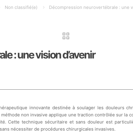
Non classifié(e)
Décompression neurovertébrale : une v
 : une vision d’avenir
érapeutique innovante destinée à soulager les douleurs chro
e méthode non invasive applique une traction contrôlée sur la co
ité. Cette technique sécuritaire et sans douleur est partic
sans nécessiter de procédures chirurgicales invasives.