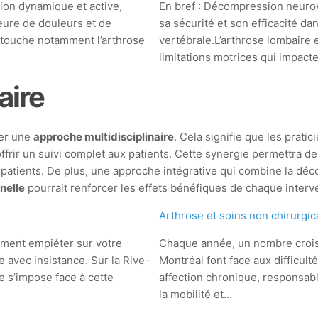
ion dynamique et active,
En bref : Décompression neurov
eure de douleurs et de
sa sécurité et son efficacité da
i touche notamment l’arthrose
vertébrale.L’arthrose lombaire e
limitations motrices qui impact
aire
ter une
approche multidisciplinaire
. Cela signifie que les prat
offrir un suivi complet aux patients. Cette synergie permettra d
es patients. De plus, une approche intégrative qui combine la d
nelle
pourrait renforcer les effets bénéfiques de chaque interv
Arthrose et soins non chirurgi
dement empiéter sur votre
Chaque année, un nombre crois
le avec insistance. Sur la Rive-
Montréal font face aux difficult
 s’impose face à cette
affection chronique, responsabl
la mobilité et…