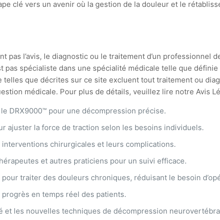
 clé vers un avenir où la gestion de la douleur et le rétablis
t pas l’avis, le diagnostic ou le traitement d’un professionnel d
st pas spécialiste dans une spécialité médicale telle que défin
 telles que décrites sur ce site excluent tout traitement ou di
stion médicale. Pour plus de détails, veuillez lire notre Avis L
me le DRX9000™ pour une décompression précise.
ur ajuster la force de traction selon les besoins individuels.
 interventions chirurgicales et leurs complications.
thérapeutes et autres praticiens pour un suivi efficace.
e pour traiter des douleurs chroniques, réduisant le besoin d’op
 progrès en temps réel des patients.
cité et les nouvelles techniques de décompression neurovertébra