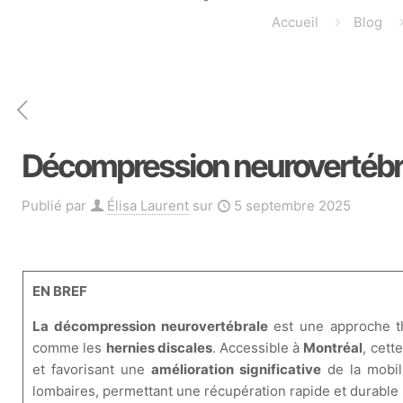
Accueil
Blog
Décompression neurovertébrale
Publié par
Élisa Laurent
sur
5 septembre 2025
EN BREF
La décompression neurovertébrale
est une approche th
comme les
hernies discales
. Accessible à
Montréal
, cett
et favorisant une
amélioration significative
de la mobil
lombaires, permettant une récupération rapide et durable 