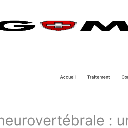
Accueil
Traitement
Co
urovertébrale : un