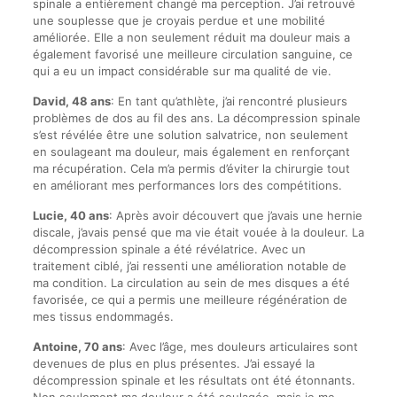
spinale a entièrement changé ma perception. J’ai retrouvé
une souplesse que je croyais perdue et une mobilité
améliorée. Elle a non seulement réduit ma douleur mais a
également favorisé une meilleure circulation sanguine, ce
qui a eu un impact considérable sur ma qualité de vie.
David, 48 ans
: En tant qu’athlète, j’ai rencontré plusieurs
problèmes de dos au fil des ans. La décompression spinale
s’est révélée être une solution salvatrice, non seulement
en soulageant ma douleur, mais également en renforçant
ma récupération. Cela m’a permis d’éviter la chirurgie tout
en améliorant mes performances lors des compétitions.
Lucie, 40 ans
: Après avoir découvert que j’avais une hernie
discale, j’avais pensé que ma vie était vouée à la douleur. La
décompression spinale a été révélatrice. Avec un
traitement ciblé, j’ai ressenti une amélioration notable de
ma condition. La circulation au sein de mes disques a été
favorisée, ce qui a permis une meilleure régénération de
mes tissus endommagés.
Antoine, 70 ans
: Avec l’âge, mes douleurs articulaires sont
devenues de plus en plus présentes. J’ai essayé la
décompression spinale et les résultats ont été étonnants.